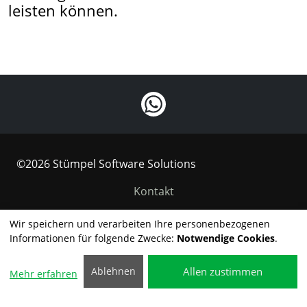
leisten können.
©2026 Stümpel Software Solutions
Kontakt
Impressum
Wir speichern und verarbeiten Ihre personenbezogenen
Informationen für folgende Zwecke:
Notwendige Cookies
.
Datenschutzerklärung
Allen zustimmen
Ablehnen
Cookie-Einstellungen
Mehr erfahren